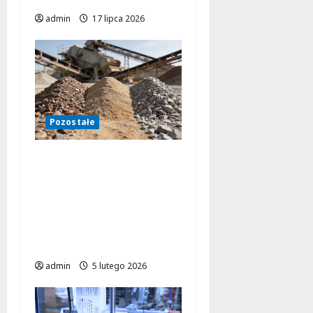
admin
17 lipca 2026
Pozostałe
Czy sita do
przesiewacza
wibracyjnego mogą
zwiększyć
efektywność Twojej
produkcji?
admin
5 lutego 2026