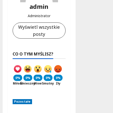
admin
Administrator
Wyświetl wszystkie
posty
CO O TYM MYŚLISZ?
0%
0%
0%
0%
0%
Miłość
Śmieszny
Wow
Smutny
Zły
Pozostałe