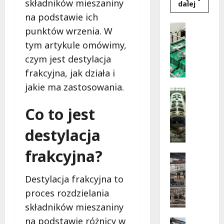
składników mieszaniny
Dowied
dalej
się
na podstawie ich
więcej
o
Artykuł 
punktów wrzenia. W
Jak
J
uniknąć
tym artykule omówimy,
katastr
a
Najczęs
czym jest destylacja
k
błędy
w
w
frakcyjna, jak działa i
instala
elektry
s
jakie ma zastosowania.
budynk
p
Uncatego
użytecz
publiczn
O
ó
Co to jest
b
ł
r
p
destylacja
ó
r
b
a
frakcyjna?
k
Materiał
c
M
a
a
a
Destylacja frakcyjna to
m
z
t
e
d
proces rozdzielania
e
t
o
składników mieszaniny
r
a
ś
na podstawie różnicy w
i
Pozostał
l