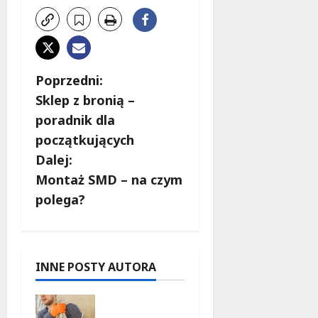
Z
Poprzedni:
Sklep z bronią –
o
poradnik dla
b
początkujących
Dalej:
a
Montaż SMD – na czym
c
polega?
z
w
INNE POSTY AUTORA
p
Jak
uniknąć