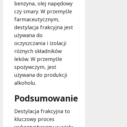
benzyna, olej napędowy
a
e
2022
e
l
j
czy smary. W przemyśle
k
e
p
t
farmaceutycznym,
ż
r
r
destylacja frakcyjna jest
n
o
o
używana do
i
d
n
ć
u
oczyszczania i izolacji
i
s
k
c
różnych składników
i
c
z
leków. W przemyśle
ę
j
n
o
i
spożywczym, jest
e
d
?
g
używana do produkcji
z
o
alkoholu.
e
5
?
w
lutego
Podsumowanie
n
2026
5
ę
maja
t
Destylacja frakcyjna to
2026
r
kluczowy proces
z
wykorzystywany w wielu