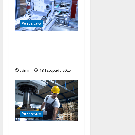
Pozostałe
Etykieciarki CAB w
praktyce – efektywne
rozwiązania dla
różnych branż
admin
13 listopada 2025
Pozostałe
Jak ERP wspiera firmy