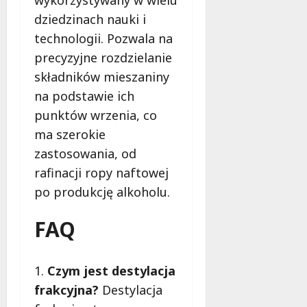
n
dziedzinach nauki i
y
c
technologii. Pozwala na
h
precyzyjne rozdzielanie
d
składników mieszaniny
o
s
na podstawie ich
t
punktów wrzenia, co
a
ma szerokie
w
zastosowania, od
a
z
rafinacji ropy naftowej
o
po produkcję alkoholu.
t
u
FAQ
?
11
Czym jest destylacja
maja
frakcyjna?
Destylacja
2022