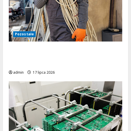
Pozostałe
Jak uniknąć katastrofy? Najczęstsze błędy
w instalacjach elektrycznych budynków
użyteczności publicznej
admin
17 lipca 2026