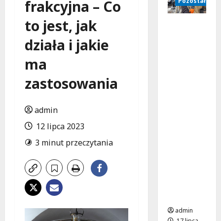
Pozostałe
frakcyjna – Co
to jest, jak
Jak
uniknąć
działa i jakie
katastro
fy?
ma
Najczęst
sze błędy
zastosowania
w
instalacj
admin
ach
elektrycz
12 lipca 2023
nych
3 minut przeczytania
budynkó
w
użyteczn
ości
publiczne
j
admin
17 lipca