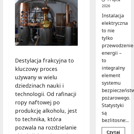
2026
Instalacja
elektryczna
to nie
tylko
przewodzenie
energii –
Destylacja frakcyjna to
to
integralny
kluczowy proces
element
używany w wielu
systemu
dziedzinach nauki i
bezpieczeńst
technologii. Od rafinacji
pożarowego.
ropy naftowej po
Statystyki
produkcję alkoholu, jest
są
to technika, która
bezlitosne:...
pozwala na rozdzielanie
Czytaj