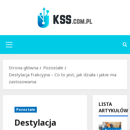
Przejdź
do
treści
Menu
główne
Strona główna
Pozostałe
Destylacja frakcyjna – Co to jest, jak działa i jakie ma
zastosowania
LISTA
Pozostałe
ARTYKUŁÓW
Destylacja