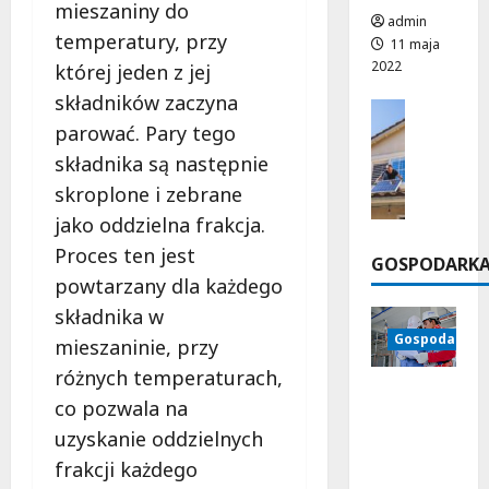
a
mieszaniny do
g
p
admin
w
a
r
temperatury, przy
16
11 maja
i
c
z
kwietnia
2022
której jeden z jej
b
h
2026
y
składników zaczyna
r
p
Innowac
s
a
Kopalnie 
r
parować. Pary tego
p
c
z
P
i
składnika są następnie
y
e
a
e
skroplone i zebrane
j
m
n
s
jako oddzielna frakcja.
n
y
e
z
e
s
Proces ten jest
l
a
GOSPODARK
g
ł
e
r
powtarzany dla każdego
o
o
f
e
składnika w
m
w
o
a
Gospodarka
o
mieszaninie, przy
y
t
l
g
c
o
i
różnych temperaturach,
ą
Dynamik
h
w
z
co pozwala na
z
a
o
a
uzyskanie oddzielnych
w
współcze
l
c
24
i
snych
frakcji każdego
t
marca
j