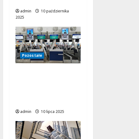
produkcyjne?
admin
10 października
2025
Pozostałe
Nie tylko w kopalni –
10 miejsc, w których
pracują przenośniki
taśmowe, choć często
ich nie zauważamy
admin
10 lipca 2025