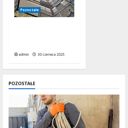
Pozostałe
Krążniki – niepozorne
elementy o kluczowym
znaczeniu w wielu
branżach
admin
30 czerwca 2025
POZOSTAŁE