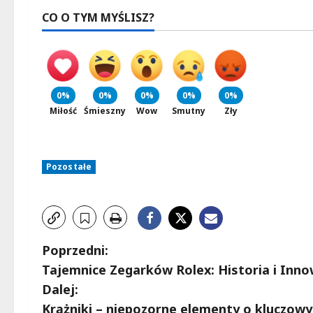
CO O TYM MYŚLISZ?
0%
0%
0%
0%
0%
Miłość
Śmieszny
Wow
Smutny
Zły
Pozostałe
Z
Poprzedni:
Tajemnice Zegarków Rolex: Historia i Inno
o
Dalej:
b
Krążniki – niepozorne elementy o kluczow