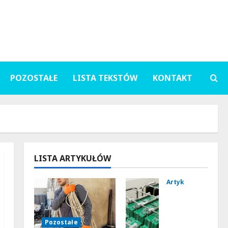
POZOSTAŁE
LISTA TEKSTÓW
KONTAKT
LISTA ARTYKUŁÓW
Artykuł sponsoro
Jak
ws
pół
Pozostałe