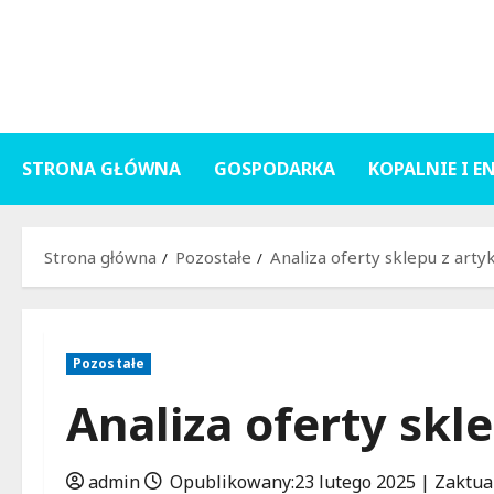
Przejdź
do
treści
STRONA GŁÓWNA
GOSPODARKA
KOPALNIE I E
Strona główna
Pozostałe
Analiza oferty sklepu z art
Pozostałe
Analiza oferty skl
admin
Opublikowany:23 lutego 2025 | Zaktua