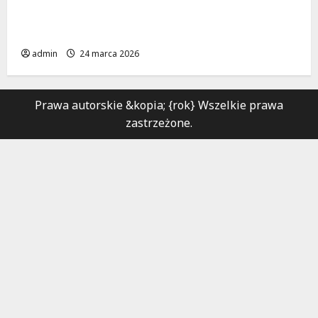
Materiały stosowane w rurociągach
przemysłowych
admin
24 marca 2026
Prawa autorskie &kopia; {rok} Wszelkie prawa
zastrzeżone.