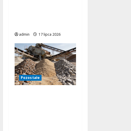
instalacjach
elektrycznych
budynków
użyteczności publicznej
admin
17 lipca 2026
Pozostałe
Czy sita do
przesiewacza
wibracyjnego mogą
zwiększyć
efektywność Twojej
produkcji?