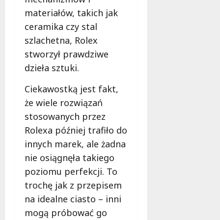
l
j
k
materiałów, takich jak
e
p
t
ceramika czy stal
ż
r
r
n
o
szlachetna, Rolex
o
i
d
n
stworzył prawdziwe
ć
u
i
dzieła sztuki.
s
k
c
i
c
z
Ciekawostką jest fakt,
ę
j
n
że wiele rozwiązań
o
i
e
d
?
stosowanych przez
g
z
o
Rolexa później trafiło do
e
5
?
innych marek, ale żadna
w
lutego
n
nie osiągnęła takiego
2026
5
ę
poziomu perfekcji. To
maja
t
2026
trochę jak z przepisem
r
na idealne ciasto – inni
z
n
mogą próbować go