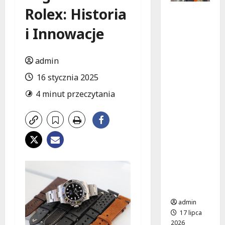
Rolex: Historia
Jak
uniknąć
i Innowacje
katastro
fy?
Najczęst
admin
sze błędy
16 stycznia 2025
w
instalacj
4 minut przeczytania
ach
elektrycz
nych
budynkó
w
użyteczn
ości
publiczne
j
admin
17 lipca
2026