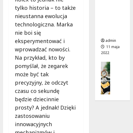
i
p
s
model
tylko historia – to także
c
r
z
tradycyjn
z
o
nieustanna ewolucja
y
y a
n
j
technologiczna. Marka
ć
nowocze
e
e
e
nie boi się
sny
i
k
f
p
t
eksperymentować i
admin
e
o
u
11 maja
wprowadzać nowości.
k
m
2022
u
Na przykład, kto by
t
p
r
Gospoda
y
pomyślał, że zegarek
y
z
Materiał
w
c
ą
może być tak
J
n
i
d
precyzyjny, że odczyt
a
o
e
z
czasu co sekundę
k
ś
p
e
u
ć
będzie dziecinnie
ł
n
n
T
a
i
prosty? A jednak! Dzięki
i
w
a
zastosowaniu
e
o
e
11
z
j
innowacyjnych
l
maja
a
e
2022
e
mechanizmów i