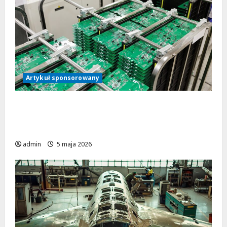
Artykuł sponsorowany
Jak współpraca z doświadczonym
producentem przyspiesza realizację
projektu urządzenia elektronicznego?
admin
5 maja 2026