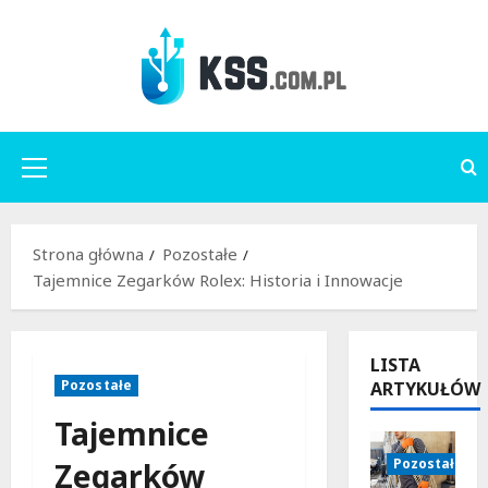
Przejdź
do
treści
Menu
główne
Strona główna
Pozostałe
Tajemnice Zegarków Rolex: Historia i Innowacje
LISTA
Pozostałe
ARTYKUŁÓW
Tajemnice
Pozostałe
Zegarków