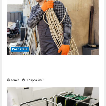
Pozostałe
Jak uniknąć katastrofy? Najczęstsze błędy
w instalacjach elektrycznych budynków
użyteczności publicznej
admin
17 lipca 2026