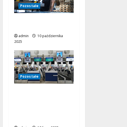
Pozostałe
Jak ERP wspiera firmy
produkcyjne?
admin
10 października
2025
Pozostałe
Nie tylko w kopalni –
10 miejsc, w których
pracują przenośniki
taśmowe, choć często
ich nie zauważamy