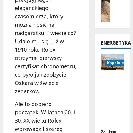
z
ł
w
a
eleganckiego
y
y
p
d
czasomierza, który
s
s
r
c
i
można nosić na
t
z
z
t
o
e
o
nadgarstku. I wiecie co?
a
s
m
n
Udało mu się! Już w
ENERGETYKA
d
o
y
y
1910 roku Rolex
o
w
ś
m
p
a
otrzymał pierwszy
l
p
r
Kopalnie i e
n
e
r
certyfikat chronometru,
z
e
l
o
co było jak zdobycie
e
w
o
d
Najwięks
Oskara w świecie
s
r
t
u
ze
i
u
n
zegarków.
c
elektrow
e
r
i
e
nie
w
o
c
Ale to dopiero
n
świata –
a
c
z
t
5
początek! W latach 20. i
c
i
y
e
przykład
30. XX wieku Rolex
z
ą
m
m
ów
a
wprowadził szereg
g
p
admin