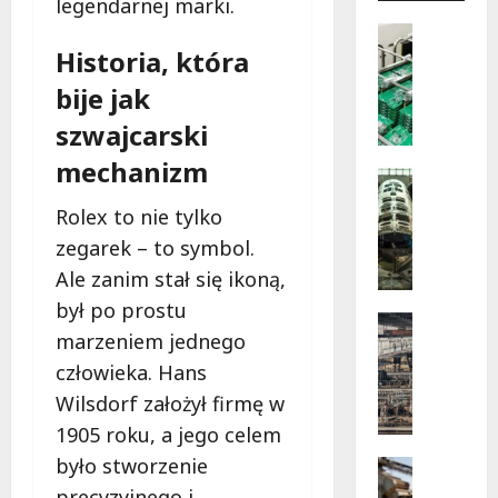
legendarnej marki.
więcej
o
Artykuł 
Jak
Historia, która
J
uniknąć
katastr
a
Najczęs
bije jak
k
błędy
w
szwajcarski
w
instala
elektry
s
mechanizm
budynk
p
Uncatego
użytecz
publiczn
O
ó
Rolex to nie tylko
b
ł
zegarek – to symbol.
r
p
ó
r
Ale zanim stał się ikoną,
b
a
był po prostu
k
Materiał
c
marzeniem jednego
M
a
a
a
człowieka. Hans
m
z
t
e
d
Wilsdorf założył firmę w
e
t
o
1905 roku, a jego celem
r
a
ś
było stworzenie
i
Pozostał
l
w
C
a
u
precyzyjnego i
i