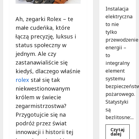
Instalacja
elektryczna
Ah, zegarki Rolex – te
to nie
małe cudeńka, które
tylko
łączą precyzję, luksus i
przewodzenie
status społeczny w
energii –
jednym. Ale czy
to
zastanawialiście się
integralny
element
kiedyś, dlaczego właśnie
systemu
rolex
stał się tak
bezpieczeńst
niekwestionowanym
pożarowego.
królem w świecie
Statystyki
zegarmistrzostwa?
są
Przygotujcie się na
bezlitosne:...
podróż przez świat
Czytaj
innowacji i historii tej
Dowied
dalej
się