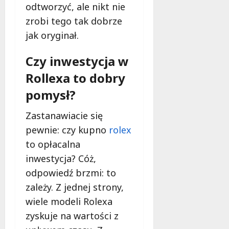
y
odtworzyć, ale nikt nie
c
zrobi tego tak dobrze
h
jak oryginał.
d
o
s
Czy inwestycja w
t
Rollexa to dobry
a
w
pomysł?
a
z
Zastanawiacie się
o
pewnie: czy kupno
rolex
t
to opłacalna
u
inwestycja? Cóż,
?
odpowiedź brzmi: to
11
zależy. Z jednej strony,
maja
wiele modeli Rolexa
2022
zyskuje na wartości z