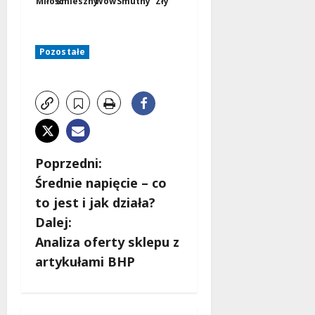
Miłość
Śmieszny
Wow
Smutny
Zły
Pozostałe
Z
Poprzedni:
Średnie napięcie – co
o
to jest i jak działa?
b
Dalej:
Analiza oferty sklepu z
a
artykułami BHP
c
z