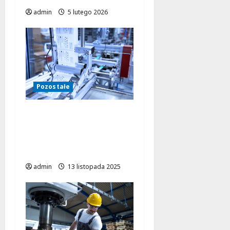
admin
5 lutego 2026
Pozostałe
Etykieciarki CAB w
praktyce – efektywne
rozwiązania dla
różnych branż
admin
13 listopada 2025