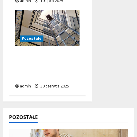
admin
10 lipca 2025
Pozostałe
Krążniki – niepozorne
elementy o kluczowym
znaczeniu w wielu
branżach
admin
30 czerwca 2025
POZOSTAŁE