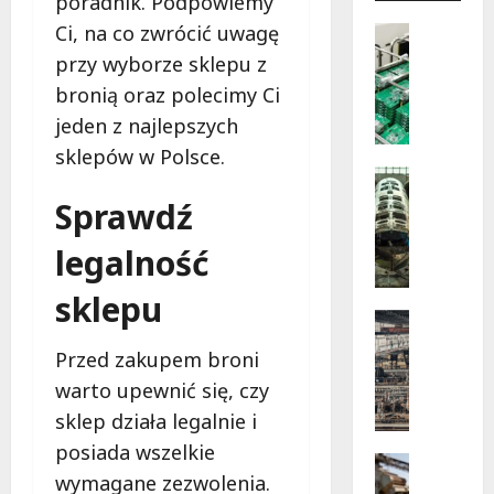
poradnik. Podpowiemy
więcej
o
Ci, na co zwrócić uwagę
Artykuł 
Jak
J
uniknąć
przy wyborze sklepu z
katastr
a
Najczęs
bronią oraz polecimy Ci
k
błędy
w
jeden z najlepszych
w
instala
elektry
s
sklepów w Polsce.
budynk
p
Uncatego
użytecz
publiczn
O
ó
Sprawdź
b
ł
r
p
legalność
ó
r
b
a
sklepu
k
Materiał
c
M
a
a
Przed zakupem broni
a
m
z
warto upewnić się, czy
t
e
d
e
t
o
sklep działa legalnie i
r
a
ś
posiada wszelkie
i
Pozostał
l
w
wymagane zezwolenia.
C
a
u
i