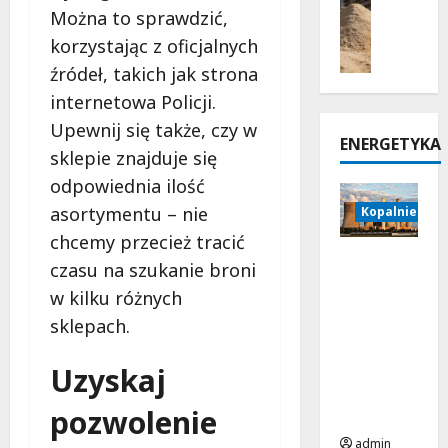
z
ł
Można to sprawdzić,
w
a
y
y
p
d
korzystając z oficjalnych
s
s
r
c
źródeł, takich jak strona
i
t
z
z
internetowa Policji.
t
o
e
o
a
s
m
Upewnij się także, czy w
n
ENERGETYKA
d
o
y
y
sklepie znajduje się
o
w
ś
m
odpowiednia ilość
p
a
l
p
r
asortymentu – nie
Kopalnie i e
n
e
r
z
e
l
o
chcemy przecież tracić
e
w
o
d
Najwięks
czasu na szukanie broni
s
r
t
u
ze
w kilku różnych
i
u
n
c
elektrow
e
r
sklepach.
i
e
nie
w
o
c
n
świata –
a
c
z
Uzyskaj
t
5
c
i
y
e
przykład
z
ą
pozwolenie
m
m
ów
a
g
p
admin