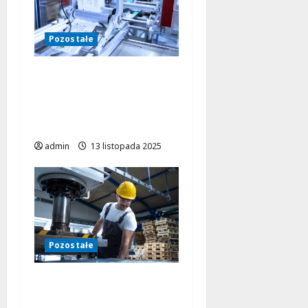
Pozostałe
Etykieciarki CAB w
praktyce – efektywne
rozwiązania dla
różnych branż
admin
13 listopada 2025
Pozostałe
Jak ERP wspiera firmy
produkcyjne?