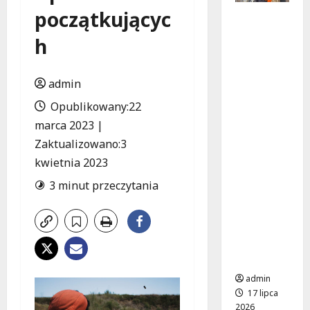
początkującyc
Jak
uniknąć
h
katastro
fy?
Najczęst
admin
sze błędy
Opublikowany:22
w
instalacj
marca 2023 |
ach
Zaktualizowano:3
elektrycz
kwietnia 2023
nych
budynkó
3 minut przeczytania
w
użyteczn
ości
publiczne
j
admin
17 lipca
2026