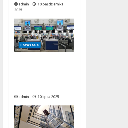
admin
10 października
2025
Pozostałe
Nie tylko w kopalni –
10 miejsc, w których
pracują przenośniki
taśmowe, choć często
ich nie zauważamy
admin
10 lipca 2025