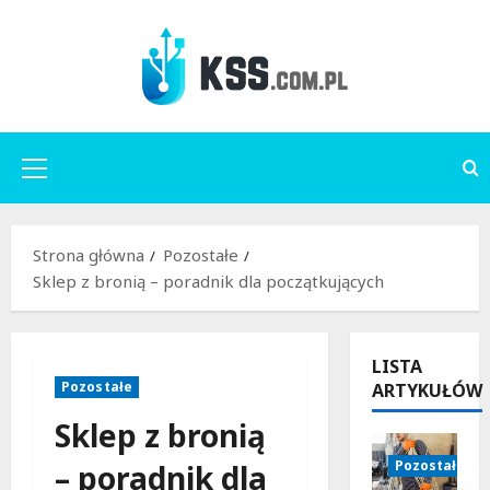
Przejdź
do
treści
Menu
główne
Strona główna
Pozostałe
Sklep z bronią – poradnik dla początkujących
LISTA
Pozostałe
ARTYKUŁÓW
Sklep z bronią
Pozostałe
– poradnik dla