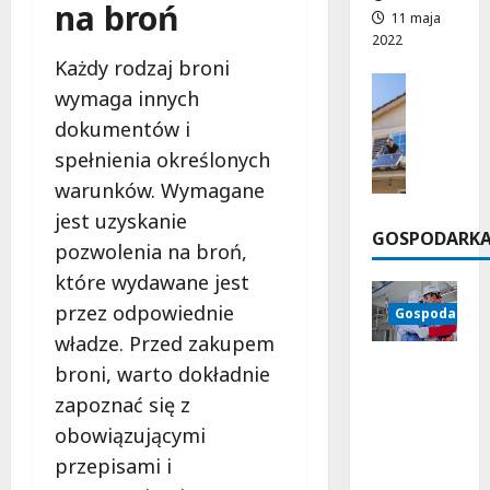
w
na broń
a
r
16
11 maja
i
c
z
kwietnia
2022
b
h
2026
y
Każdy rodzaj broni
r
p
Innowac
s
wymaga innych
a
Kopalnie 
r
p
c
dokumentów i
z
P
i
y
e
a
e
spełnienia określonych
j
m
n
s
warunków. Wymagane
n
y
e
z
jest uzyskanie
e
s
l
a
GOSPODARK
g
ł
pozwolenia na broń,
e
r
o
o
f
e
które wydawane jest
m
w
o
a
przez odpowiednie
Gospodarka
o
y
t
l
władze. Przed zakupem
g
c
o
i
ą
Dynamik
h
broni, warto dokładnie
w
z
z
a
o
a
zapoznać się z
w
współcze
l
c
24
obowiązującymi
i
snych
t
marca
j
ę
przepisami i
rynków
2026
a
ę
k
pracy –