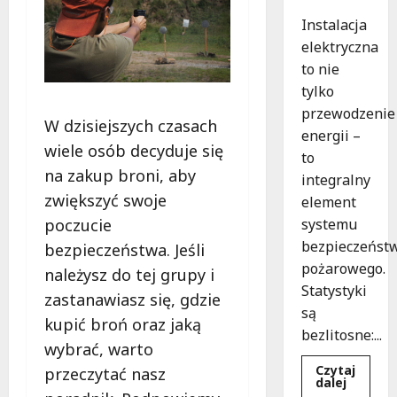
Instalacja
elektryczna
to nie
tylko
przewodzenie
W dzisiejszych czasach
energii –
wiele osób decyduje się
to
na zakup broni, aby
integralny
zwiększyć swoje
element
systemu
poczucie
bezpieczeńst
bezpieczeństwa. Jeśli
pożarowego.
należysz do tej grupy i
Statystyki
zastanawiasz się, gdzie
są
kupić broń oraz jaką
bezlitosne:...
wybrać, warto
Czytaj
przeczytać nasz
Dowied
dalej
się