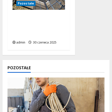
Pozostałe
Krążniki – niepozorne
elementy o kluczowym
znaczeniu w wielu
branżach
admin
30 czerwca 2025
POZOSTAŁE