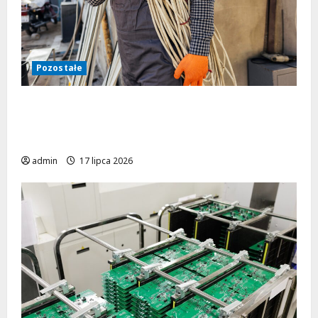
Pozostałe
Jak uniknąć katastrofy? Najczęstsze błędy
w instalacjach elektrycznych budynków
użyteczności publicznej
admin
17 lipca 2026