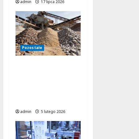
admin
17 lipca 2026
Pozostałe
Czy sita do
przesiewacza
wibracyjnego mogą
zwiększyć
efektywność Twojej
produkcji?
admin
5 lutego 2026