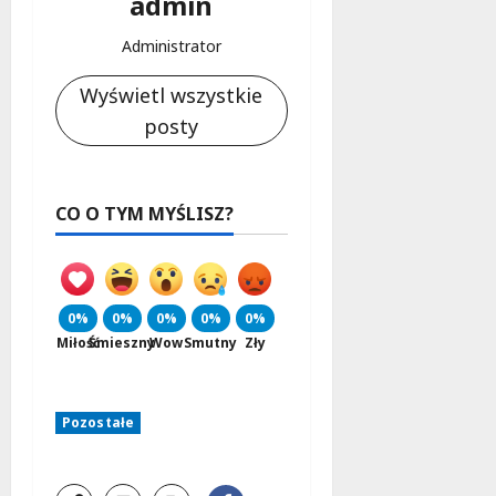
admin
Administrator
Wyświetl wszystkie
posty
CO O TYM MYŚLISZ?
0%
0%
0%
0%
0%
Miłość
Śmieszny
Wow
Smutny
Zły
Pozostałe