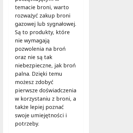
y
temacie broni, warto
c
h
rozważyć zakup broni
d
gazowej lub sygnałowej.
o
Są to produkty, które
s
nie wymagają
t
a
pozwolenia na broń
w
oraz nie są tak
a
niebezpieczne, jak broń
z
o
palna. Dzięki temu
t
możesz zdobyć
u
pierwsze doświadczenia
?
w korzystaniu z broni, a
także lepiej poznać
11
maja
swoje umiejętności i
2022
potrzeby.