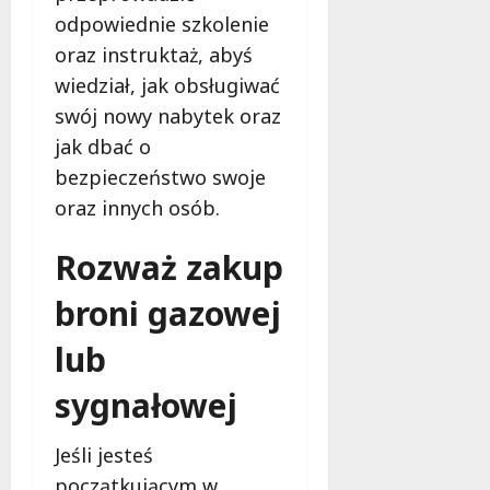
l
j
k
odpowiednie szkolenie
e
p
t
oraz instruktaż, abyś
ż
r
r
wiedział, jak obsługiwać
n
o
o
i
d
swój nowy nabytek oraz
n
ć
u
i
jak dbać o
s
k
c
bezpieczeństwo swoje
i
c
z
ę
j
oraz innych osób.
n
o
i
e
d
?
Rozważ zakup
g
z
o
e
broni gazowej
5
?
w
lutego
lub
n
2026
5
ę
maja
sygnałowej
t
2026
r
z
Jeśli jesteś
n
początkującym w