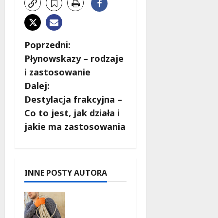
Z
Poprzedni:
Płynowskazy – rodzaje
o
i zastosowanie
b
Dalej:
Destylacja frakcyjna –
a
Co to jest, jak działa i
c
jakie ma zastosowania
z
w
INNE POSTY AUTORA
p
Jak
i
uniknąć