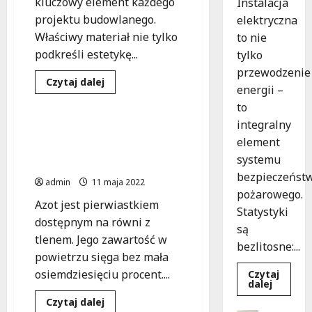
kluczowy element każdego
Instalacja
projektu budowlanego.
elektryczna
Właściwy materiał nie tylko
to nie
podkreśli estetykę...
tylko
przewodzenie
Dowiedz
Czytaj dalej
energii –
się
Gospodarka
Materiały
więcej
to
o
Wybór
integralny
materiałów
Jak uniezależnić się od
na
element
zewnętrznych dostaw
elewację
systemu
–
azotu?
co
bezpieczeńst
polecają
admin
11 maja 2022
krakowscy
pożarowego.
specjaliści?
Azot jest pierwiastkiem
Statystyki
dostępnym na równi z
są
tlenem. Jego zawartość w
bezlitosne:...
powietrzu sięga bez mała
osiemdziesięciu procent....
Czytaj
Dowied
dalej
się
Dowiedz
Czytaj dalej
więcej
się