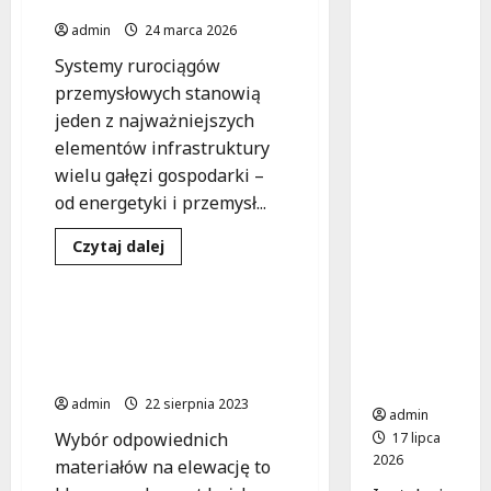
przemysłowych
uniknąć
admin
24 marca 2026
katastro
Systemy rurociągów
fy?
przemysłowych stanowią
Najczęst
sze błędy
jeden z najważniejszych
w
elementów infrastruktury
instalacj
wielu gałęzi gospodarki –
ach
od energetyki i przemysł...
elektrycz
nych
Dowiedz
Czytaj dalej
się
budynkó
Materiały
więcej
w
o
Materiały
użyteczn
stosowane
Wybór materiałów na
ości
w
elewację – co polecają
rurociągach
publiczne
przemysłowych
krakowscy specjaliści?
j
admin
22 sierpnia 2023
admin
Wybór odpowiednich
17 lipca
2026
materiałów na elewację to