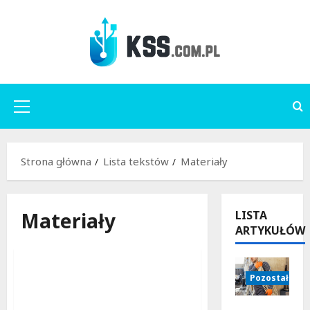
Przejdź
do
treści
Menu
główne
Strona główna
Lista tekstów
Materiały
Materiały
LISTA
ARTYKUŁÓW
Materiały
Pozostałe
Materiały stosowane w
rurociągach
Jak