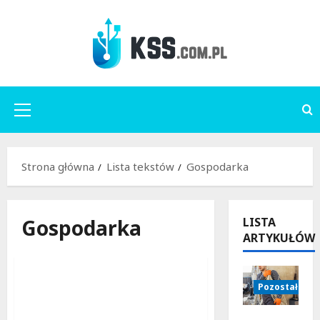
Przejdź
do
treści
Menu
główne
Strona główna
Lista tekstów
Gospodarka
Gospodarka
LISTA
ARTYKUŁÓW
Gospodarka
Pozostałe
Dynamika współczesnych
rynków pracy – model
Jak