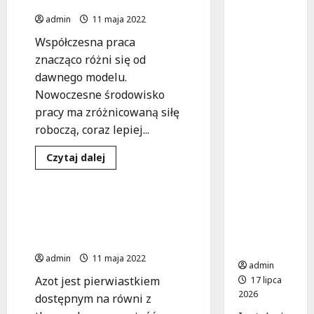
tradycyjny a nowoczesny
uniknąć
admin
11 maja 2022
katastro
Współczesna praca
fy?
znacząco różni się od
Najczęst
sze błędy
dawnego modelu.
w
Nowoczesne środowisko
instalacj
pracy ma zróżnicowaną siłę
ach
roboczą, coraz lepiej...
elektrycz
nych
Dowiedz
Czytaj dalej
się
budynkó
Gospodarka
Materiały
więcej
w
o
Dynamika
użyteczn
współczesnych
Jak uniezależnić się od
ości
rynków
zewnętrznych dostaw
pracy
publiczne
–
azotu?
model
j
tradycyjny
admin
11 maja 2022
a
admin
nowoczesny
Azot jest pierwiastkiem
17 lipca
2026
dostępnym na równi z