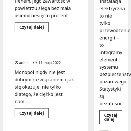
tlenem. Jego zawartość w
Instalacja
powietrzu sięga bez mała
elektryczna
osiemdziesięciu procent....
to nie
tylko
Dowiedz
Czytaj dalej
przewodzenie
się
Gospodarka
więcej
energii –
o
Jak
to
uniezależnić
W czym pomaga Ci twoja
się
integralny
konkurencja?
od
element
zewnętrznych
admin
11 maja 2022
dostaw
systemu
azotu?
Monopol nigdy nie jest
bezpieczeńst
dobrym rozwiązaniem i jak
pożarowego.
się okazuje, nie tylko
Statystyki
dlatego, że ciężko jest
są
nam...
bezlitosne:...
Dowiedz
Czytaj dalej
Czytaj
się
Dowied
dalej
Gospodarka
więcej
się
o
więcej
W